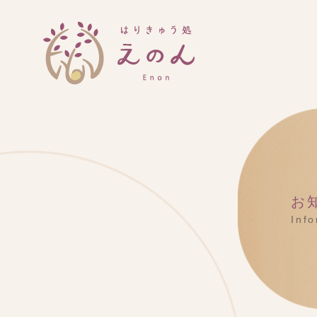
お
Inf