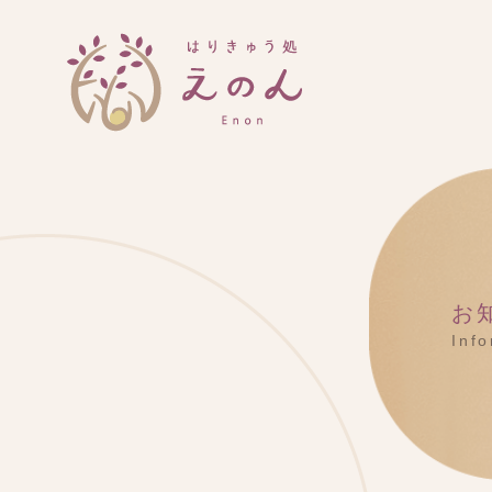
お
Inf