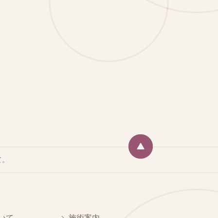
て。
いて
施術案内