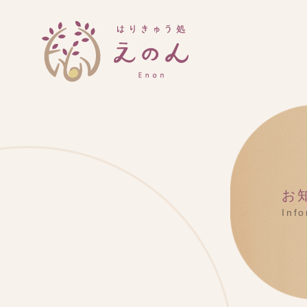
お
Inf