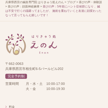
兵庫県西宮の鍼灸専門院 はりきゅう処えのん
>
ブログ
>
喜びの声・体験談
>
喜びの声：顔面神経麻痺
>
喜びの声：5年前にハント症候群になり 、鍼
は不安で行くの躊躇ってましたが、 施術を重ねていくと友達に顔変わった
なって言ってもらえ嬉しいです！
〒662-0063
兵庫県西宮市相生町6-5パールビル202
完全予約制
営業時間
月・水・土
10:00-17:00
火・金
10:00-19:30
料金