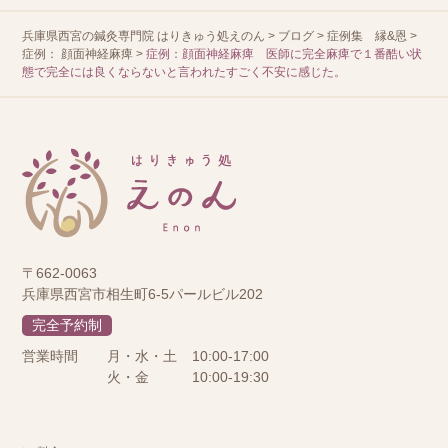
兵庫県西宮の鍼灸専門院 はりきゅう処えのん
>
ブログ
>
症例集 縁&恩
>
症例： 顔面神経麻痺
>
症例：顔面神経麻痺 医師に完全麻痺で１番酷い状
態で完全には良くならないと言われたすごく不安に感じた。
〒662-0063
兵庫県西宮市相生町6-5パールビル202
完全予約制
営業時間
月・水・土
10:00-17:00
火・金
10:00-19:30