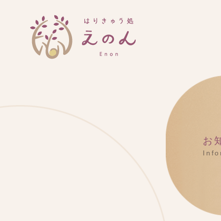
お
Inf