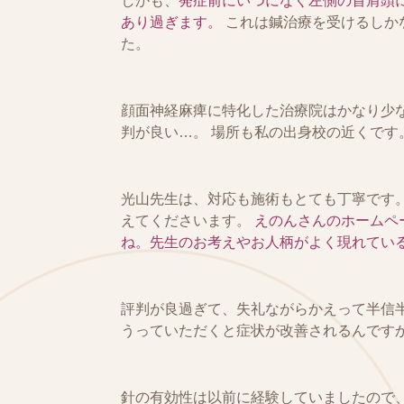
しかも、
発症前にいつになく左側の首肩頭
あり過ぎます。
これは鍼治療を受けるしか
た。
顔面神経麻痺に特化した治療院はかなり少
判が良い…。 場所も私の出身校の近くです
光山先生は、対応も施術もとても丁寧です
えてくださいます。
えのんさんのホームペ
ね。先生のお考えやお人柄がよく現れてい
評判が良過ぎて、失礼ながらかえって半信
うっていただくと症状が改善されるんです
針の有効性は以前に経験していましたので