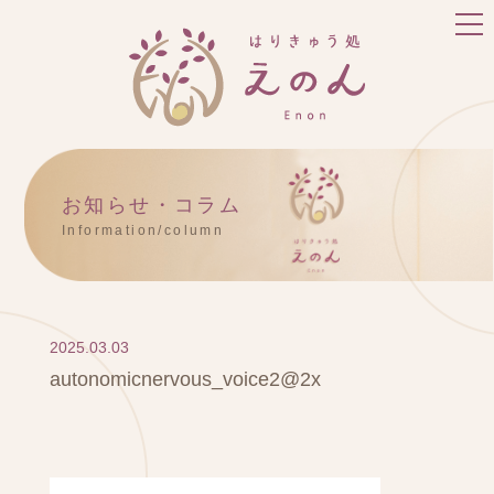
お知らせ・コラム
Information/column
2025.03.03
autonomicnervous_voice2@2x