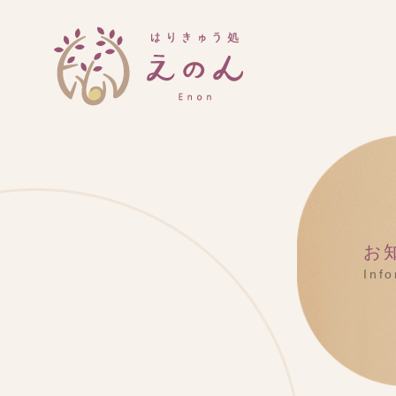
お
Inf