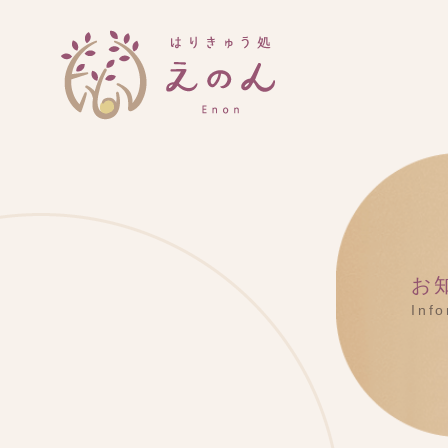
お
Inf