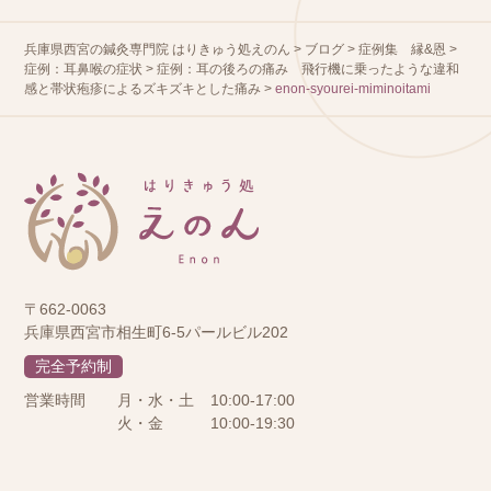
兵庫県西宮の鍼灸専門院 はりきゅう処えのん
>
ブログ
>
症例集 縁&恩
>
症例：耳鼻喉の症状
>
症例：耳の後ろの痛み 飛行機に乗ったような違和
感と帯状疱疹によるズキズキとした痛み
>
enon-syourei-miminoitami
〒662-0063
兵庫県西宮市相生町6-5パールビル202
完全予約制
営業時間
月・水・土
10:00-17:00
火・金
10:00-19:30