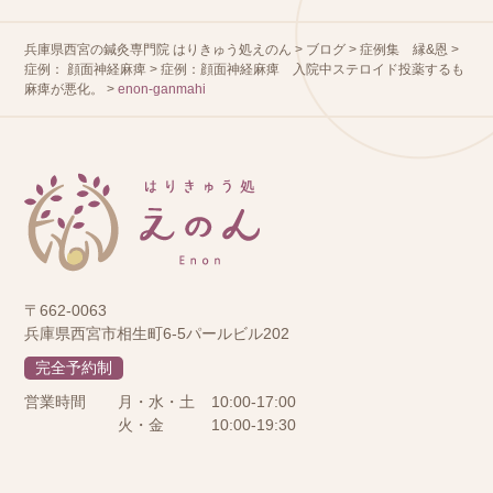
兵庫県西宮の鍼灸専門院 はりきゅう処えのん
>
ブログ
>
症例集 縁&恩
>
症例： 顔面神経麻痺
>
症例：顔面神経麻痺 入院中ステロイド投薬するも
麻痺が悪化。
>
enon-ganmahi
〒662-0063
兵庫県西宮市相生町6-5パールビル202
完全予約制
営業時間
月・水・土
10:00-17:00
火・金
10:00-19:30