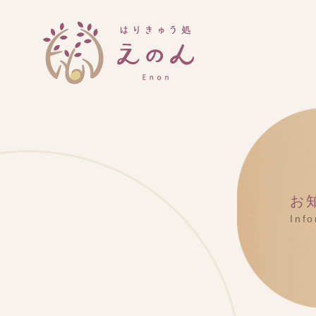
お
Inf