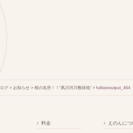
ブログ
>
お知らせ
>
桜の名所！！“夙川河川敷緑地”
>
fullsizeoutput_464
料金
えのんにつ