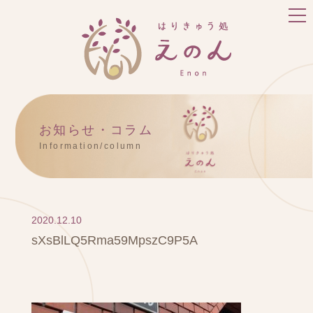
お知らせ・コラム
Information/column
2020.12.10
sXsBlLQ5Rma59MpszC9P5A