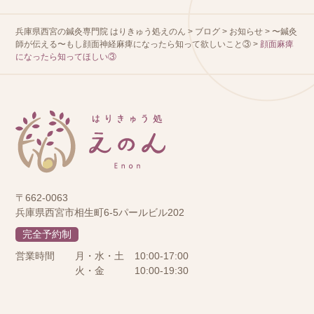
兵庫県西宮の鍼灸専門院 はりきゅう処えのん
>
ブログ
>
お知らせ
>
〜鍼灸
師が伝える〜もし顔面神経麻痺になったら知って欲しいこと③
>
顔面麻痺
になったら知ってほしい③
〒662-0063
兵庫県西宮市相生町6-5パールビル202
完全予約制
営業時間
月・水・土
10:00-17:00
火・金
10:00-19:30