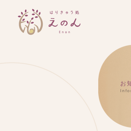
お
Inf