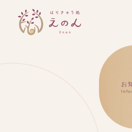
お
Inf