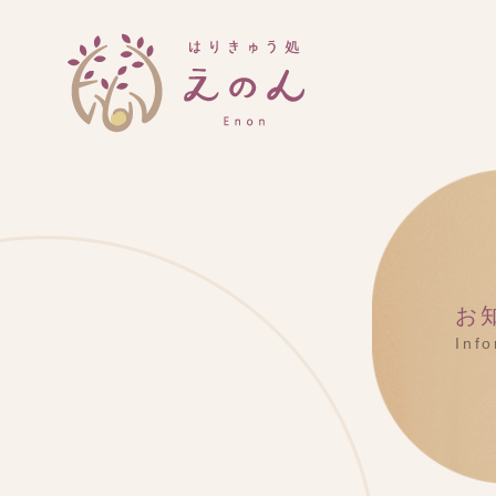
お
Inf