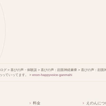
ブログ
>
喜びの声・体験談
>
喜びの声：顔面神経麻痺
>
喜びの声：顔面
わっていってます。
>
enon-happyvoice-ganmahi
料金
えのんにつ