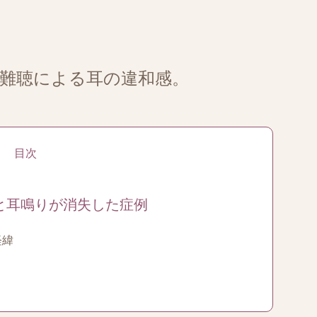
型難聴による耳の違和感。
目次
と耳鳴りが消失した症例
経緯