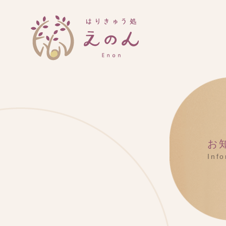
お
Inf