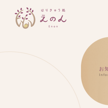
お
Inf