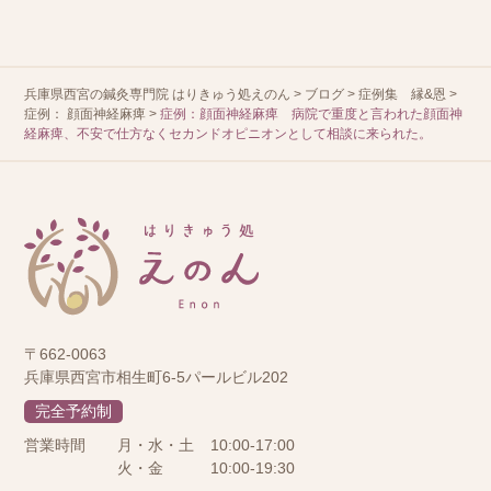
兵庫県西宮の鍼灸専門院 はりきゅう処えのん
>
ブログ
>
症例集 縁&恩
>
症例： 顔面神経麻痺
>
症例：顔面神経麻痺 病院で重度と言われた顔面神
経麻痺、不安で仕方なくセカンドオピニオンとして相談に来られた。
〒662-0063
兵庫県西宮市相生町6-5パールビル202
完全予約制
営業時間
月・水・土
10:00-17:00
火・金
10:00-19:30